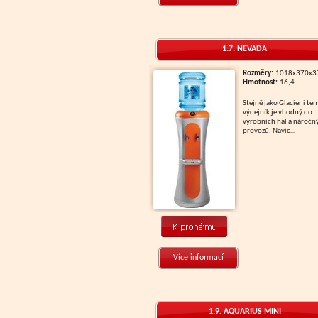
1.7. NEVADA
Rozměry:
1018x370x
Hmotnost:
16,4
Stejně jako Glacier i tento
výdejník je vhodný do
výrobních hal a náročn
provozů. Navíc
...
Více informací
1.9. AQUARIUS MINI