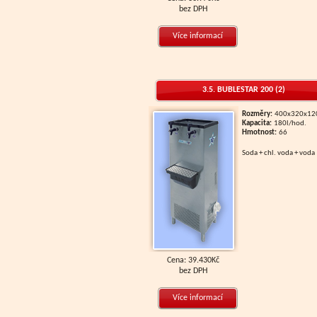
bez DPH
Více informací
3.5. BUBLESTAR 200 (2)
Rozměry:
400x320x1
Kapacita:
180l/hod.
Hmotnost:
66
soda + chl. voda + voda
Cena: 39.430Kč
bez DPH
Více informací