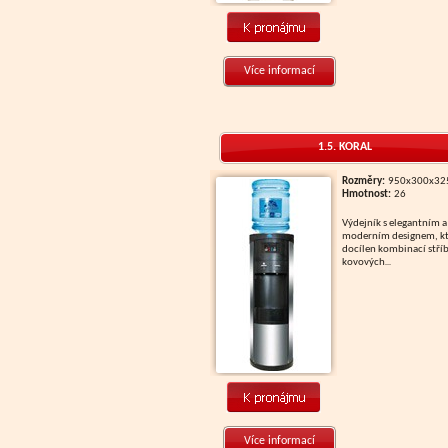
Více informací
1.5. KORAL
Rozměry:
950x300x3
Hmotnost:
26
Výdejník s elegantním a
moderním designem, kt
docílen kombinací stří
kovových
...
Více informací