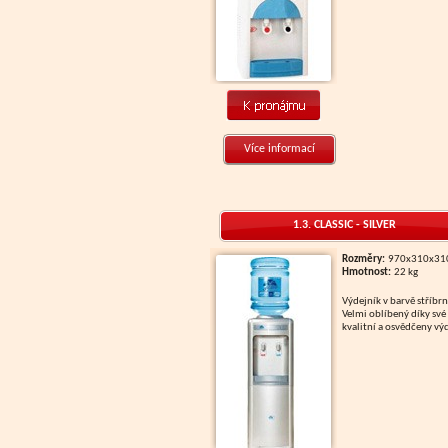
Více informací
1.3. CLASSIC - SILVER
Rozměry:
970x310x3
Hmotnost:
22 kg
Výdejník v barvě stříbrné.
Velmi oblíbený díky své
kvalitní a osvědčeny vý