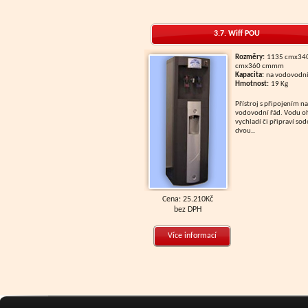
3.7. Wiff POU
Rozměry:
1135 cmx34
cmx360 cmmm
Kapacita:
na vodovodní
Hmotnost:
19 Kg
Přístroj s připojením na
vodovodní řád. Vodu oh
vychladí či připraví so
dvou
...
Cena: 25.210Kč
bez DPH
Více informací