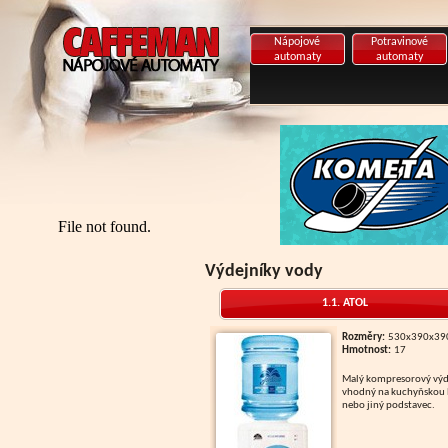
Nápojové
Potravinové
automaty
automaty
Výdejníky vody
1.1. ATOL
Rozměry:
530x390x3
Hmotnost:
17
Malý kompresorový výdejník
vhodný na kuchyňskou 
nebo jiný podstavec.