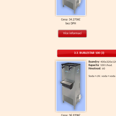
Cena: 34.275Kč
bez DPH
Více informací
3.3. BUBLESTAR 100 (3)
Rozměry:
400x320x1
Kapacita:
100 l/hod.
Hmotnost:
60
soda + chl. voda + voda
Cena: 36.970Kč