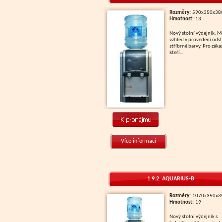
Rozměry:
590x350x3
Hmotnost:
13
Nový stolní výdejník. Moderní
vzhled v provedení ods
stříbrné barvy. Pro záka
kteří
...
Více informací
1.9.2. AQUARIUS-B
Rozměry:
1070x350x
Hmotnost:
19
Nový stolní výdejník s