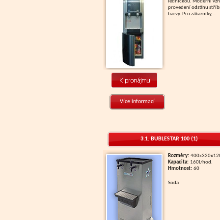
ledničkou. Moderní vzh
provedení odstínu stří
barvy. Pro zákazníky,
...
Více informací
3.1. BUBLESTAR 100 (1)
Rozměry:
400x320x1
Kapacita:
160l/hod.
Hmotnost:
60
soda