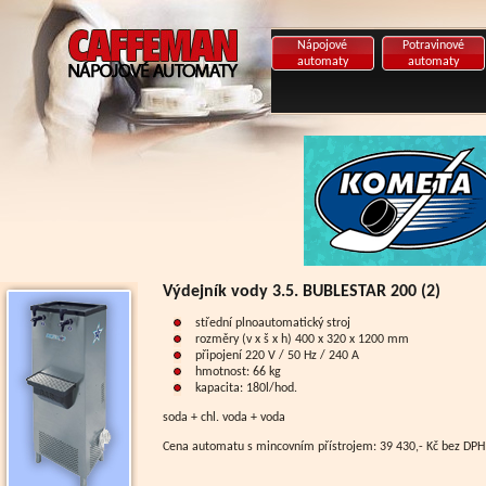
Nápojové
Potravinové
automaty
automaty
Výdejník vody 3.5. BUBLESTAR 200 (2)
střední plnoautomatický stroj
rozměry (v x š x h) 400 x 320 x 1200 mm
připojení 220 V / 50 Hz / 240 A
hmotnost: 66 kg
kapacita: 180l/hod.
soda + chl. voda + voda
Cena automatu s mincovním přístrojem: 39 430,- Kč bez DPH