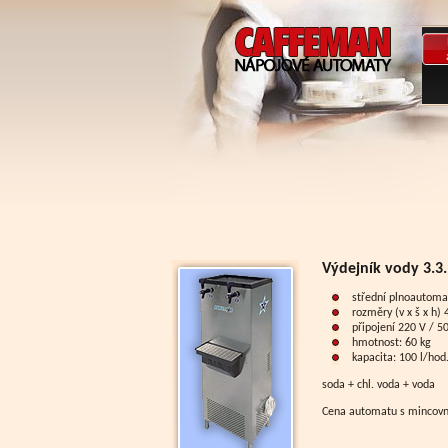
Výdejník vody 3.3
střední plnoautomat
rozměry (v x š x h)
připojení 220 V / 5
hmotnost: 60 kg
kapacita: 100 l/hod
soda + chl. voda + voda
Cena automatu s mincovní