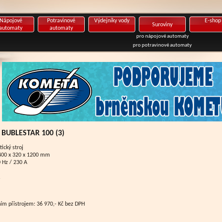
Nápojové
Potravinové
Výdejníky vody
E-shop
Suroviny
automaty
automaty
pro nápojové automaty
pro potravinové automaty
. BUBLESTAR 100 (3)
ický stroj
 400 x 320 x 1200 mm
0 Hz / 230 A
.
m přístrojem: 36 970,- Kč bez DPH