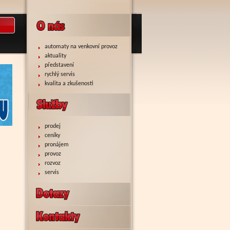
automaty na venkovní provoz
aktuality
představení
rychlý servis
kvalita a zkušenosti
prodej
ceníky
pronájem
provoz
rozvoz
servis