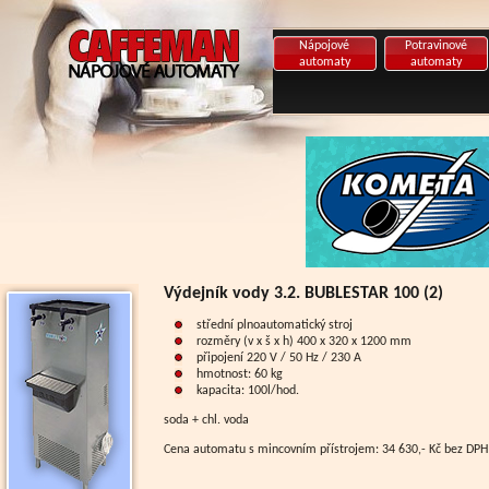
Nápojové
Potravinové
automaty
automaty
Výdejník vody 3.2. BUBLESTAR 100 (2)
střední plnoautomatický stroj
rozměry (v x š x h) 400 x 320 x 1200 mm
připojení 220 V / 50 Hz / 230 A
hmotnost: 60 kg
kapacita: 100l/hod.
soda + chl. voda
Cena automatu s mincovním přístrojem: 34 630,- Kč bez DPH