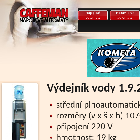
Nápojové
Potravinové
automaty
automaty
Výdejník vody 1.9
střední plnoautomatick
rozměry (v x š x h) 1
připojení 220 V
hmotnost: 19 kg