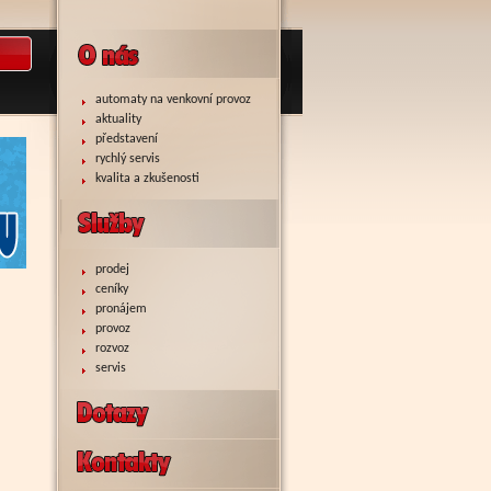
automaty na venkovní provoz
aktuality
představení
rychlý servis
kvalita a zkušenosti
prodej
ceníky
pronájem
provoz
rozvoz
servis