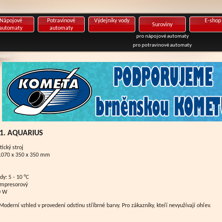
Nápojové
Potravinové
Výdejníky vody
E-shop
Suroviny
automaty
automaty
pro nápojové automaty
pro potravinové automaty
.1. AQUARIUS
ický stroj
 1070 x 350 x 350 mm
dy: 5 - 10 °C
ompresorový
0 W
oderní vzhled v provedení odstínu stříbrné barvy. Pro zákazníky, kteří nevyužívají ohřev.