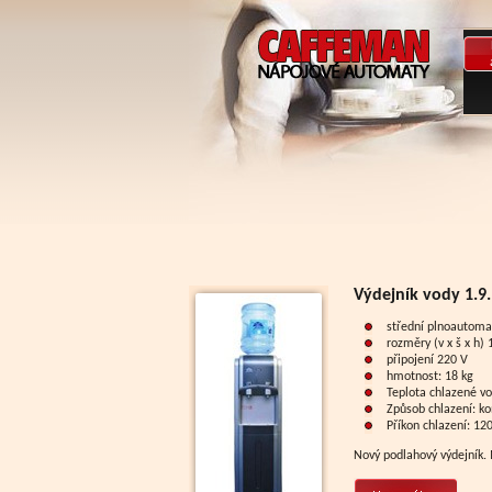
Výdejník vody 1.9
střední plnoautomat
rozměry (v x š x h)
připojení 220 V
hmotnost: 18 kg
Teplota chlazené vo
Způsob chlazení: k
Příkon chlazení: 12
Nový podlahový výdejník. M