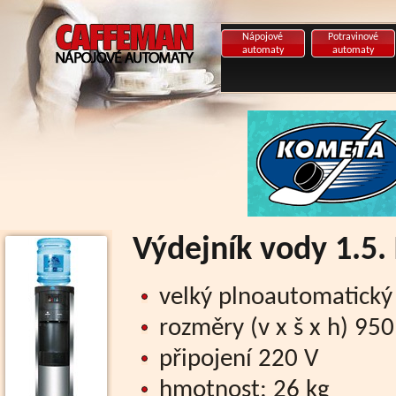
Nápojové
Potravinové
automaty
automaty
Výdejník vody 1.5
velký plnoautomatický 
rozměry (v x š x h) 9
připojení 220 V
hmotnost: 26 kg