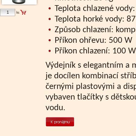
Teplota chlazené vody: 
ks
Teplota horké vody: 87
Způsob chlazení: komp
Příkon ohřevu: 500 W
Příkon chlazení: 100 W
Výdejník s elegantním a
je docílen kombinací stří
černými plastovými a dis
vybaven tlačítky s dětsko
vodu.