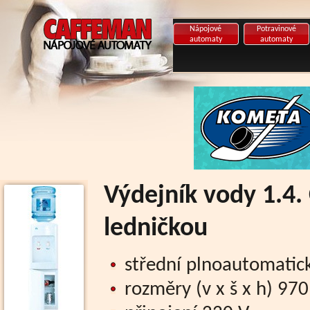
Nápojové
Potravinové
automaty
automaty
Výdejník vody 1.4.
ledničkou
střední plnoautomatick
rozměry (v x š x h) 9