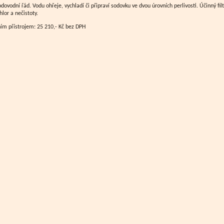
odovodní řád. Vodu ohřeje, vychladí či připraví sodovku ve dvou úrovních perlivosti. Účinný filt
hlor a nečistoty.
m přístrojem: 25 210,- Kč bez DPH