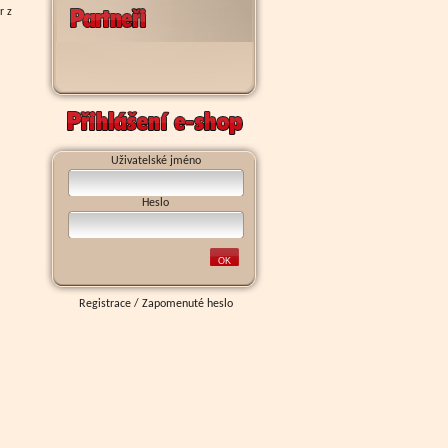
r z
Uživatelské jméno
Heslo
Registrace
/
Zapomenuté heslo