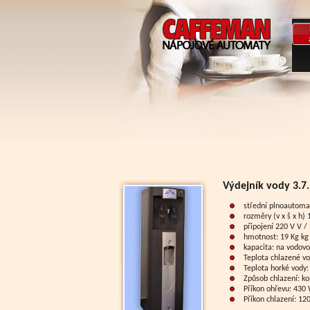
Výdejník vody 3.7
střední plnoautomat
rozměry (v x š x h
připojení 220 V V /
hmotnost: 19 Kg kg
kapacita: na vodovo
Teplota chlazené vo
Teplota horké vody:
Způsob chlazení: k
Příkon ohřevu: 430
Příkon chlazení: 12