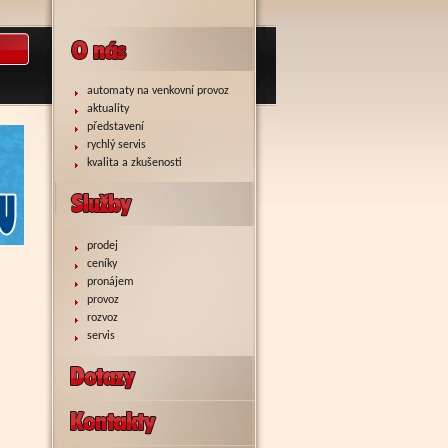
automaty na venkovní provoz
aktuality
představení
rychlý servis
kvalita a zkušenosti
prodej
ceníky
pronájem
provoz
rozvoz
servis