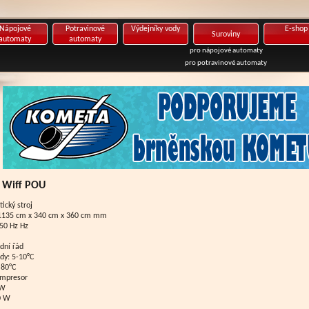
Nápojové
Potravinové
Výdejníky vody
E-shop
Suroviny
automaty
automaty
pro nápojové automaty
pro potravinové automaty
. Wiff POU
ický stroj
) 1135 cm x 340 cm x 360 cm mm
 50 Hz Hz
dní řád
dy: 5-10°C
 80°C
ompresor
 W
0 W