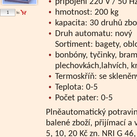
připojení 220 V / 50 H
hmotnost: 200 kg
ks
kapacita: 30 druhů zbo
Druh automatu: nový
Sortiment: bagety, obl
bonbóny, tyčinky, bram
plechovkách,lahvích, k
Termoskříň: se skleně
Teplota: 0-5
Počet pater: 0-5
Plněautomatický potravin
balené zboží, přijímací a 
5, 10, 20 Kč zn. NRI G 46,