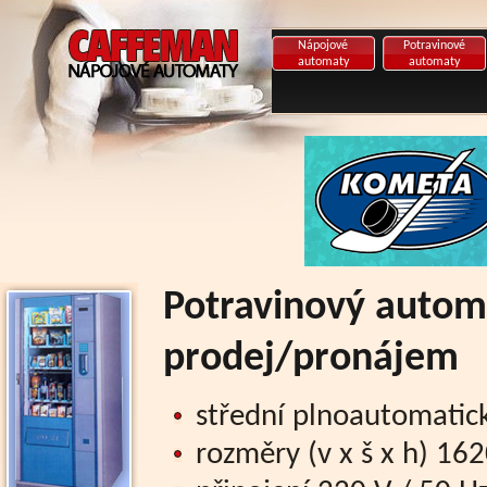
Nápojové
Potravinové
automaty
automaty
Potravinový autom
prodej/pronájem
střední plnoautomatick
rozměry (v x š x h) 1