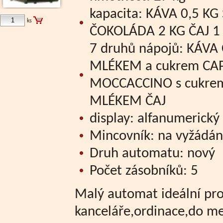
kapacita: KÁVA 0,5 K
ks
ČOKOLÁDA 2 KG ČAJ 1
7 druhů nápojů: KÁVA
MLÉKEM a cukrem CA
MOCCACCINO s cukre
MLÉKEM ČAJ
display: alfanumerický 
Mincovník: na vyžádán
Druh automatu: nový
Počet zásobníků: 5
Malý automat ideální pro
kanceláře,ordinace,do me