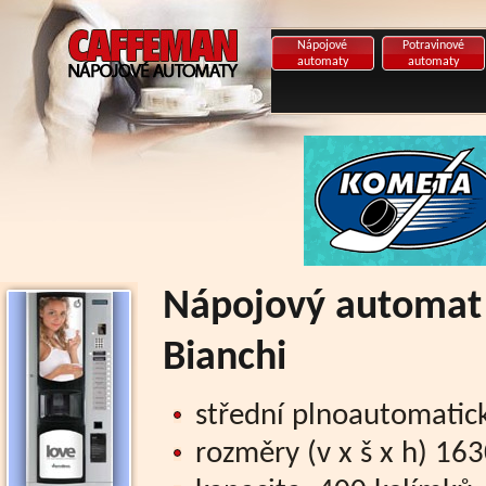
Nápojové
Potravinové
automaty
automaty
Nápojový automat 1
Bianchi
střední plnoautomatick
rozměry (v x š x h) 1