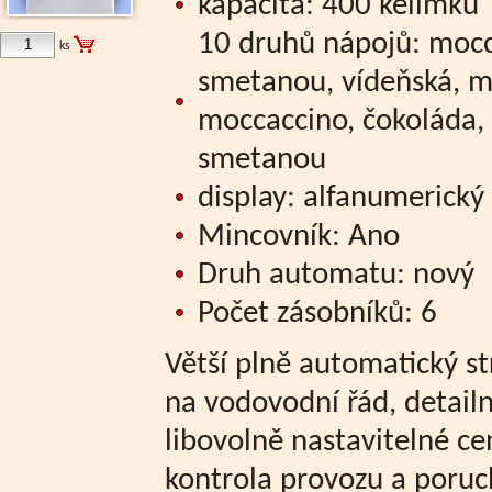
kapacita: 400 kelímků
10 druhů nápojů: mocca
ks
smetanou, vídeňská, m
moccaccino, čokoláda, 
smetanou
display: alfanumerický 
Mincovník: Ano
Druh automatu: nový
Počet zásobníků: 6
Větší plně automatický st
na vodovodní řád, detailní
libovolně nastavitelné ce
kontrola provozu a poruc