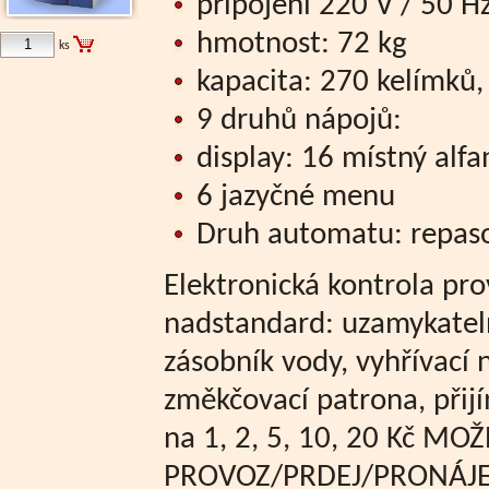
připojení 220 V / 50 H
hmotnost: 72 kg
ks
kapacita: 270 kelímků,
9 druhů nápojů:
display: 16 místný alf
6 jazyčné menu
Druh automatu: repas
Elektronická kontrola pr
nadstandard: uzamykatel
zásobník vody, vyhřívací 
změkčovací patrona, přij
na 1, 2, 5, 10, 20 Kč MO
PROVOZ/PRDEJ/PRONÁJEM