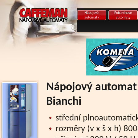
Nápojové
Potravinové
automaty
automaty
Nápojový automat 
Bianchi
střední plnoautomatick
rozměry (v x š x h) 8