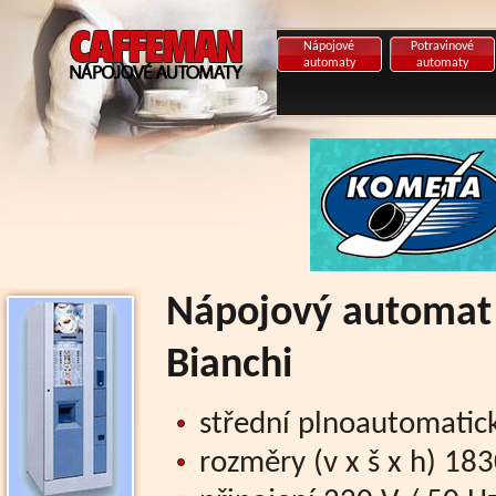
Nápojové
Potravinové
automaty
automaty
Nápojový automat 1
Bianchi
střední plnoautomatick
rozměry (v x š x h) 1