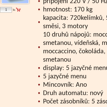
připojení 220 V / 50 H
hmotnost: 170 kg
ks
kapacita: 720kelímků, 
směsi, 3 motory
10 druhů nápojů: mocca
smetanou, vídeňská, m
moccaccino, čokoláda, 
smetanou
display: 5 jazyčné men
5 jazyčné menu
Mincovník: Ano
Druh automatu: nový
Počet zásobníků: 5 zás