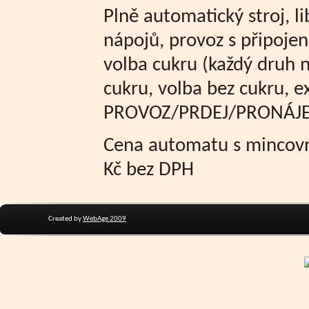
Plně automatický stroj, l
nápojů, provoz s připoje
volba cukru (každý druh 
cukru, volba bez cukru, 
PROVOZ/PRDEJ/PRONÁJEM
Cena automatu s mincovn
Kč bez DPH
Created by
WebAge 2009